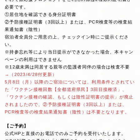
必要です。
①居住地を確認できる身分証明書
②予防接種証明書（3回以上）または、PCR検査等の検査結
果通知書（陰性）
宿泊者全員分ご用意の上、チェックイン時にご提示くださ
い。
※持参忘れ等により当日提示ができなかった場合、本キャン
ペーンの利用はできません
※12歳未満は同居する親等の監護者同伴の場合は検査不要
→（2023/4/28付更新）
5月8日（月）以降のご宿泊については、利用条件とされてい
た「ワクチン接種回数【全都道府県民】3回目接種済」、
「ワクチン接種の確認、もしくは陰性証明書の提示」が廃止
されましたので、②予防接種証明書（3回以上）または、
PCR検査等の検査結果通知書（陰性）は不要となります。
【ご予約】
公式HPと直接のお電話でのみご予約を受付いたします。