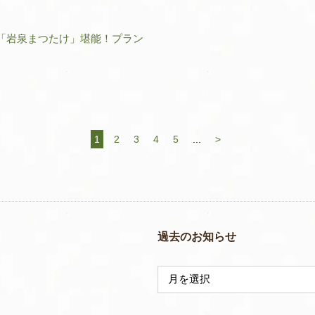
「岩泉まつたけ」堪能！プラン
1
2
3
4
5
...
>
過去のお知らせ