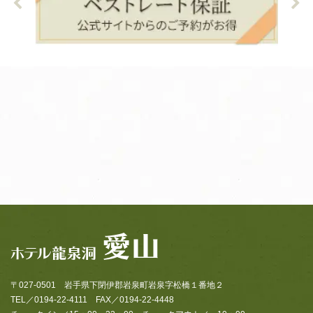
〒027-0501 岩手県下閉伊郡岩泉町岩泉字松橋１番地２
TEL／0194-22-4111 FAX／0194-22-4448