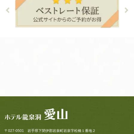
〒027-0501 岩手県下閉伊郡岩泉町岩泉字松橋１番地２