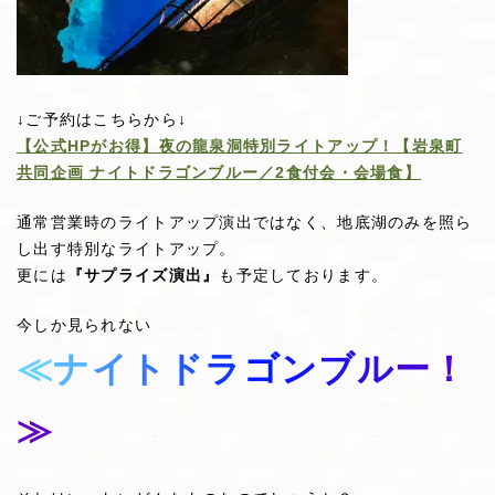
↓ご予約はこちらから↓
【公式HPがお得】夜の龍泉洞特別ライトアップ！【岩泉町
共同企画 ナイトドラゴンブルー／2食付会・会場食】
通常営業時のライトアップ演出ではなく、地底湖のみを照ら
し出す特別なライトアップ。
更には
『サプライズ演出』
も予定しております。
今しか見られない
≪
ナ
イ
ト
ド
ラ
ゴ
ン
ブ
ル
ー
！
≫